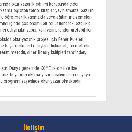
larında okur yazarlık eğitimi konusunda ciddi
 yazma öğreten temel kitaplar yayınlamakta, bazıları
nüllü öğretmenlik yapmakta veya eğitim malzemeleri
ları içinde çok önemli bir rol üstlenerek, özellikle
ci çalışmalar yapıp, yeni yeni projeler üretebilirler.
okulda okur yazarlık projesi için Fener Kuleleri
ine başarılı olmuş ki, Tayland hükümeti, bu metodu
ğretim metodu, diğer Rotary kulüpleri tarafından,
ıştır. Dünya genelinde KOYE ilk-orta ve lise
 ülkemizde yapılan okuma-yazma çalışmaları dünyaya
 bu programı sayesinde okur-yazar olmaktadır.
İletişim