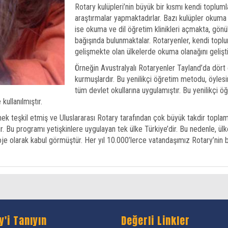
Rotary kulüpleri’nin büyük bir kısmı kendi toplum
araştırmalar yapmaktadırlar. Bazı kulüpler okuma
ise okuma ve dil öğretim klinikleri açmakta, gö
bağışında bulunmaktalar. Rotaryenler, kendi toplum
gelişmekte olan ülkelerde okuma olanağını geliştiri
Örneğin Avustralyalı Rotaryenler Tayland’da dört 
kurmuşlardır. Bu yenilikçi öğretim metodu, öyles
tüm devlet okullarına uygulamıştır. Bu yenilikçi ö
ullanılmıştır.
nek teşkil etmiş ve Uluslararası Rotary tarafından çok büyük takdir toplam
ır. Bu programı yetişkinlere uygulayan tek ülke Türkiye’dir. Bu nedenle,
roje olarak kabul görmüştür. Her yıl 10.000’lerce vatandaşımız Rotary’nin
y'i Tanıyın
Değerli Linkler