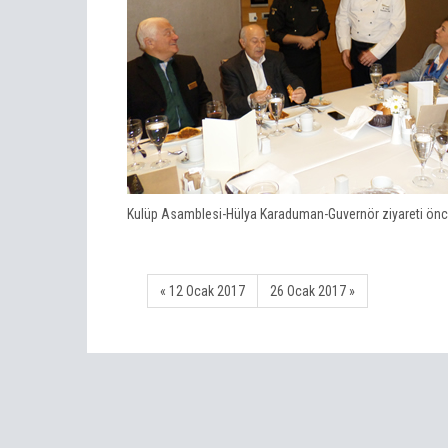
Kulüp Asamblesi-Hülya Karaduman-Guvernör ziyareti önce
« 12 Ocak 2017
26 Ocak 2017 »